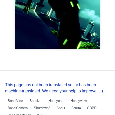
This page has not been translated yet or has been
machine-translated. We need your help to improve it :)
BandiView
Bandizip
Honeycam
Honeyview
BandiCamera
Shutdown8
About
Forum
GDPR