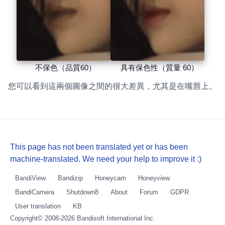
不保色（品質60）
具有保色性（質量 60）
您可以看到這兩個圖像之間的很大差異，尤其是在嘴唇上。
This page has not been translated yet or has been
machine-translated. We need your help to improve it :)
BandiView
Bandizip
Honeycam
Honeyview
BandiCamera
Shutdown8
About
Forum
GDPR
User translation
KB
Copyright© 2008-2026
Bandisoft International Inc.