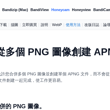
Bandizip (Mac)
BandiView
Honeycam
Honeyview
BandiCa
下載
|
擷圖
|
立即購買
|
說明
|
WebP
|
使用方法
|
改版日誌
|
論
多個 PNG 圖像創建 AP
m 允許您合併多個 PNG 圖像並創建單個 APNG 文件，而不會從 
與文件創建一起完成，使工作更容易。
併的 PNG 圖像。