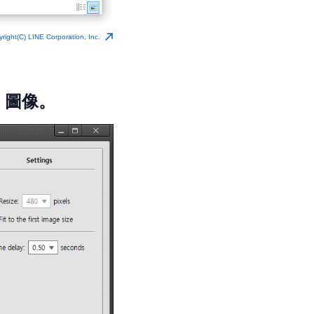
right(C) LINE Corporation, Inc.
G 圖像。