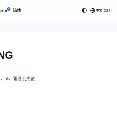
N
mera
論壇
中文(繁體)
壇
NG
alpha 通道丟失數