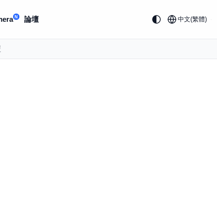
N
mera
論壇
中文(繁體)
壇