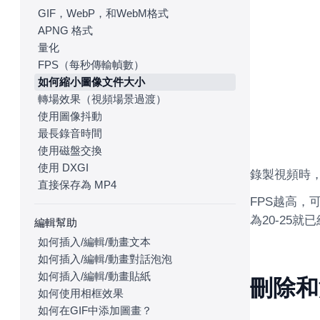
GIF，WebP，和WebM格式
APNG 格式
量化
FPS（每秒傳輸幀數）
如何縮小圖像文件大小
轉場效果（視頻場景過渡）
使用圖像抖動
最長錄音時間
使用磁盤交換
使用 DXGI
錄製視頻時，
直接保存為 MP4
FPS越高，
為20-25就
編輯幫助
如何插入/編輯/動畫文本
如何插入/編輯/動畫對話泡泡
如何插入/編輯/動畫貼紙
刪除和
如何使用相框效果
如何在GIF中添加圖畫？