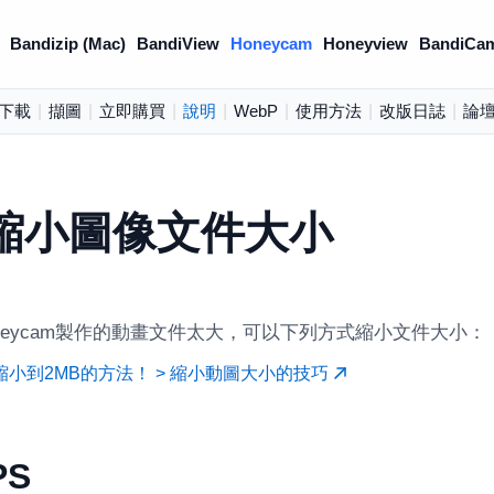
Bandizip (Mac)
BandiView
Honeycam
Honeyview
BandiCa
下載
|
擷圖
|
立即購買
|
說明
|
WebP
|
使用方法
|
改版日誌
|
論
縮小圖像文件大小
neycam製作的動畫文件太大，可以下列方式縮小文件大小：
縮小到2MB的方法！ > 縮小動圖大小的技巧
PS