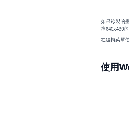
如果錄製的畫
為640x48
在編輯菜單使
使用W