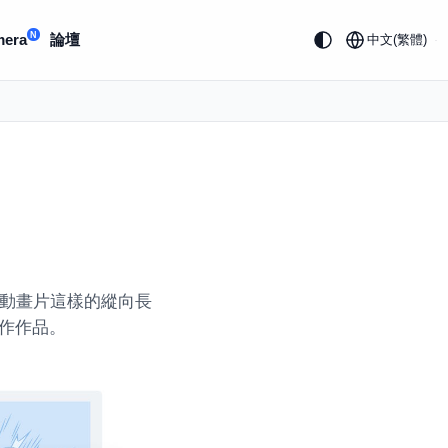
N
mera
論壇
中文(繁體)
像網路動畫片這樣的縱向長
作作品。